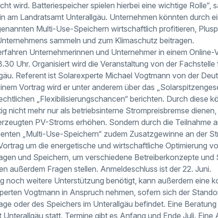
t wird. Batteriespeicher spielen hierbei eine wichtige Rolle“, 
n am Landratsamt Unterallgäu. Unternehmen könnten durch e
enannten Multi-Use-Speichern wirtschaftlich profitieren, Plusp
s Unternehmens sammeln und zum Klimaschutz beitragen.
 erfahren Unternehmerinnen und Unternehmer in einem Online-
18.30 Uhr. Organisiert wird die Veranstaltung von der Fachstell
gäu. Referent ist Solarexperte Michael Vogtmann von der Deut
inem Vortrag wird er unter anderem über das „Solarspitzenge
chtlichen „Flexibilisierungschancen“ berichten. Durch diese k
ig nicht mehr nur als betriebsinterne Strompreisbremse dienen,
erzeugten PV-Stroms erhöhen. Sondern durch die Teilnahme 
lligenten „Multi-Use-Speichern“ zudem Zusatzgewinne an der St
 Vortrag um die energetische und wirtschaftliche Optimierung 
gen und Speichern, um verschiedene Betreiberkonzepte und S
 außerdem Fragen stellen. Anmeldeschluss ist der 22. Juni.
 noch weitere Unterstützung benötigt, kann außerdem eine kos
perten Vogtmann in Anspruch nehmen, sofern sich der Standor
e oder des Speichers im Unterallgäu befindet. Eine Beratung
 Unterallgäu statt. Termine gibt es Anfang und Ende Juli. Eine