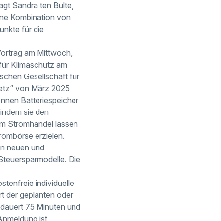
sagt Sandra ten Bulte,
ine Kombination von
unkte für die
Vortrag am Mittwoch,
e für Klimaschutz am
schen Gesellschaft für
setz“ von März 2025
önnen Batteriespeicher
 indem sie den
am Stromhandel lassen
rombörse erzielen.
von neuen und
teuersparmodelle. Die
tenfreie individuelle
t der geplanten oder
 dauert 75 Minuten und
 Anmeldung ist