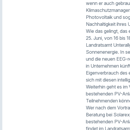
wenn er auch gebrauch
Klimaschutzmanageri
Photovoltaik und sog
Nachhaltigkeit ihre
Wie das gelingt, das
25. Juni, von 16 bis 
Landratsamt Unterall
Sonnenenergie. In se
und die neuen EEG-re
in Unternehmen künft
Eigenverbrauch des 
sich mit diesen inte
Weiterhin geht es im
bestehenden PV-Anla
Teilnehmenden können
Wer nach dem Vortrag
Beratung bei Solarex
bestehenden PV-Anlag
findet im Landratsamt