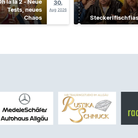
h la la 2 - Neue
30.
Tests, neues
Aug
2026
Chaos
Steckerlfischfia