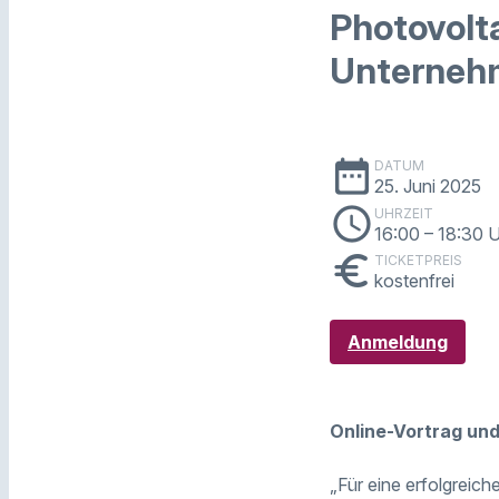
Photovolt
Unternehm
date_range
DATUM
25. Juni 2025
schedule
UHRZEIT
16:00
– 18:30 
euro
TICKETPREIS
kostenfrei
Anmeldung
Online-Vortrag un
„Für eine erfolgreic