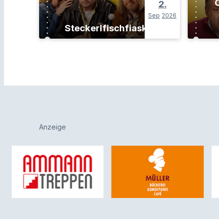
O
2.
Sep
2026
Steckerlfischfiasko
Anzeige