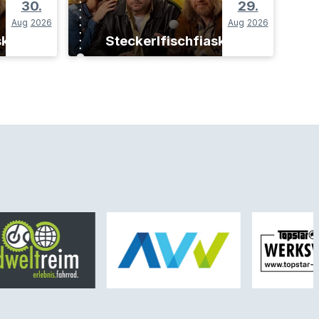
30.
29.
Aug
2026
Aug
2026
sko
Steckerlfischfiasko