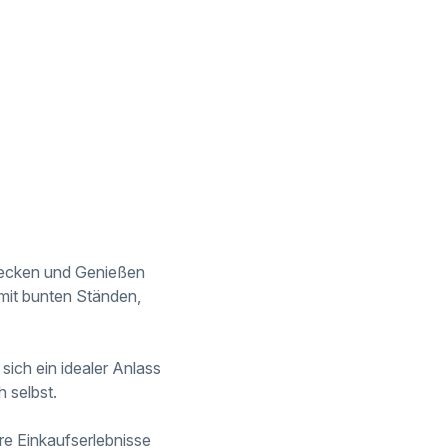
decken und Genießen
– mit bunten Ständen,
ich ein idealer Anlass
h selbst.
ere Einkaufserlebnisse