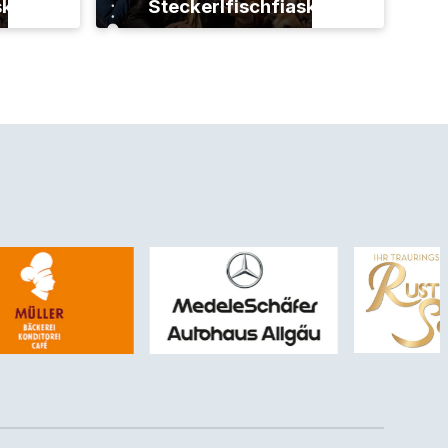
sko
Steckerlfischfiasko