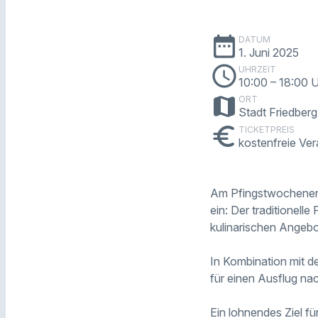
date_range
DATUM
1. Juni 2025
schedule
UHRZEIT
10:00
– 18:00 
map
ORT
Stadt Friedberg
euro
TICKETPREIS
kostenfreie Ver
Am Pfingstwochenend
ein: Der traditionell
kulinarischen Ange
In Kombination mit 
für einen Ausflug nac
Ein lohnendes Ziel fü