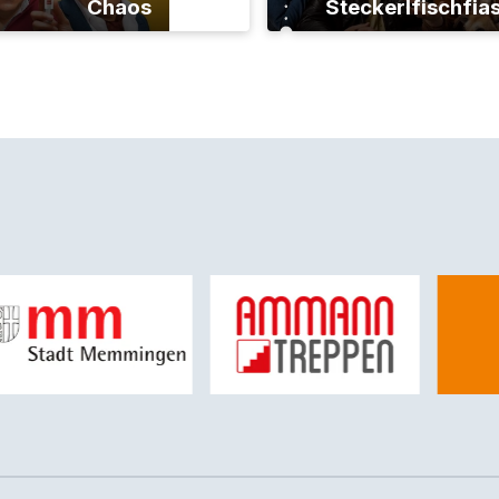
Chaos
Steckerlfischfia