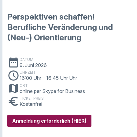
Perspektiven schaffen!
Berufliche Veränderung und
(Neu-) Orientierung
date_range
DATUM
9. Juni 2026
schedule
UHRZEIT
16:00 Uhr
– 16:45 Uhr Uhr
map
ORT
online per Skype for Business
euro
TICKETPREIS
Kostenfrei
Anmeldung erforderlich (HIER)