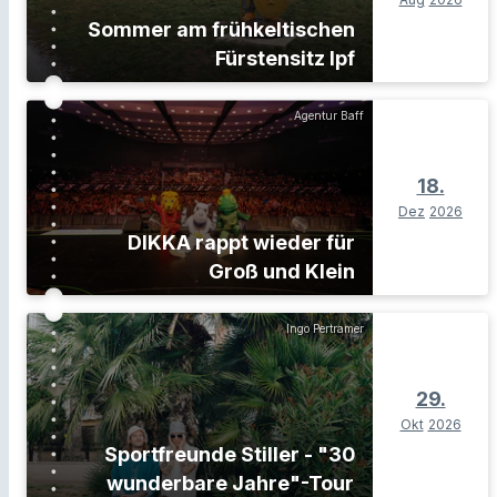
Sommer am frühkeltischen
Fürstensitz Ipf
Agentur Baff
18.
Dez
2026
DIKKA rappt wieder für
Groß und Klein
Ingo Pertramer
29.
Okt
2026
Sportfreunde Stiller - "30
wunderbare Jahre"-Tour