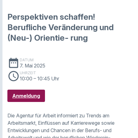
Perspektiven schaffen!
Berufliche Veränderung und
(Neu-) Orientie- rung
date_range
DATUM
7. Mai 2025
schedule
UHRZEIT
10:00
– 10:45 Uhr
Anmeldung
Die Agentur für Arbeit informiert zu Trends am
Arbeitsmarkt, Einflüssen auf Karrierewege sowie
Entwicklungen und Chancen in der Berufs- und
Arbeitswelt und wie der beruflichen Wiederein-