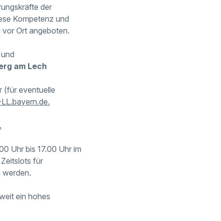
rungskräfte der
Diese Kompetenz und
 vor Ort angeboten.
 und
berg am Lech
 (für eventuelle
LL.bayern.de.
.
00 Uhr bis 17.00 Uhr im
eitslots für
n werden.
weit ein hohes