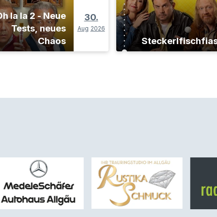
h la la 2 - Neue
30.
Tests, neues
Aug
2026
Chaos
Steckerlfischfia