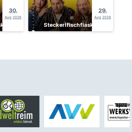
30.
29.
Aug
2026
Aug
2026
sko
Steckerlfischfiasko