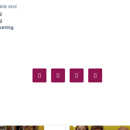
kte sind
g
g
keting