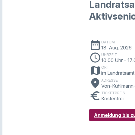
Landratsa
Aktivsenio
date_range
DATUM
18. Aug. 2026
schedule
UHRZEIT
10:00 Uhr
– 17
map
ORT
im Landratsamt
place
ADRESSE
Von-Kühlmann-
euro
TICKETPREIS
Kostenfrei
Anmeldung bis zu