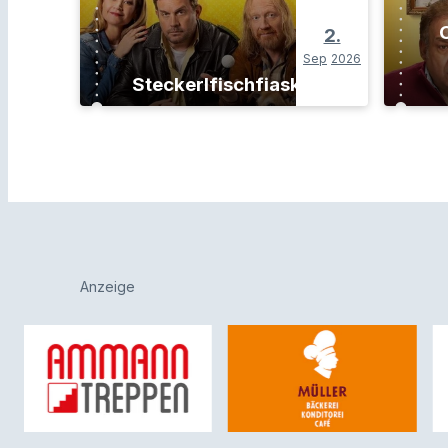
O
2.
Sep
2026
Steckerlfischfiasko
Anzeige