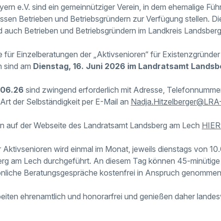
yern e.V. sind ein gemeinnütziger Verein, in dem ehemalige Füh
issen Betrieben und Betriebsgründern zur Verfügung stellen. 
 auch Betrieben und Betriebsgründern im Landkreis Landsberg
 für Einzelberatungen der „Aktivsenioren“ für Existenzgründer
n sind am
Dienstag, 16. Juni 2026 im Landratsamt Lands
.06.26
sind zwingend erforderlich mit Adresse, Telefonnummer
Art der Selbständigkeit per E-Mail an
Nadja.Hitzelberger@LRA-
en auf der Webseite des Landratsamt Landsberg am Lech
HIER
 Aktivsenioren wird einmal im Monat, jeweils dienstags von 10.
rg am Lech durchgeführt. An diesem Tag können 45-minütige Z
rsönliche Beratungsgespräche kostenfrei in Anspruch genomme
beiten ehrenamtlich und honorarfrei und genießen daher landes