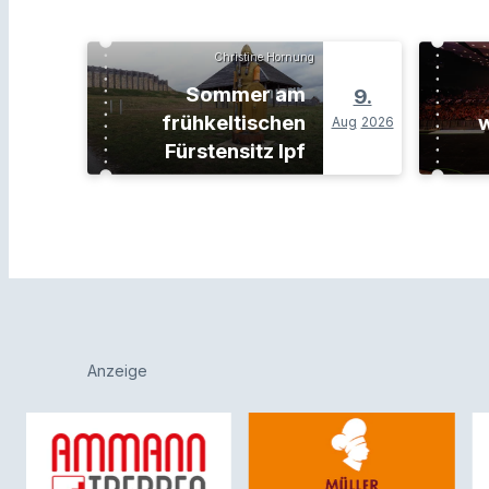
Christine Hornung
Sommer am
9.
frühkeltischen
w
Aug
2026
Fürstensitz Ipf
Anzeige