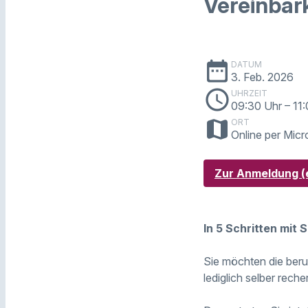
Vereinbark
date_range
DATUM
3. Feb. 2026
schedule
UHRZEIT
09:30 Uhr
– 11
map
ORT
Online per Mic
Zur Anmeldung (e
In 5 Schritten mit
Sie möchten die beru
lediglich selber rec