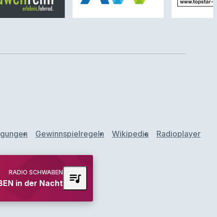
ngungen
Gewinnspielregeln
Wikipedia
Radioplayer
RADIO SCHWABEN
queue_music
N in der Nacht