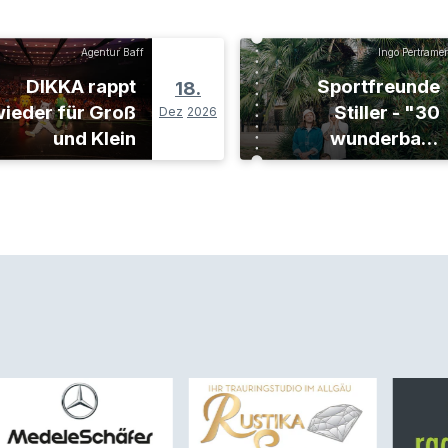
Agentur Baff
Ingo Pertramer
DIKKA rappt
Sportfreunde
18.
ieder für Groß
Stiller - "30
Dez
2026
und Klein
wunderbare
Jahre"-Tour