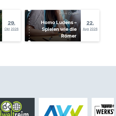
Achim Crispien
Homo Ludens –
29.
22.
Spielen wie die
Okt
2026
Aug
2026
Römer