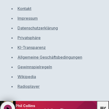
Kontakt
Impressum
Datenschutzerklärung
Privatsphäre
KI-Transparenz
Allgemeine Geschäftsbedingungen
Gewinnspielregeln
Wikipedia
Radioplayer
Phil Collins
queue_music
play_arrow