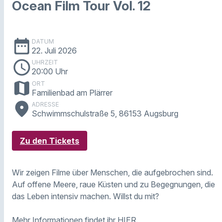
Ocean Film Tour Vol. 12
date_range
DATUM
22. Juli 2026
schedule
UHRZEIT
20:00 Uhr
map
ORT
Familienbad am Plärrer
place
ADRESSE
Schwimmschulstraße 5, 86153 Augsburg
Zu den Tickets
Wir zeigen Filme über Menschen, die aufgebrochen sind.
Auf offene Meere, raue Küsten und zu Begegnungen, die
das Leben intensiv machen. Willst du mit?
Mehr Informationen findet ihr
HIER
.