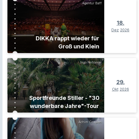
Agentur Baff
18.
Dez
2026
DIKKA rappt wieder für
Groß und Klein
Ingo Pertramer
29.
Okt
2026
Sportfreunde Stiller - "30
wunderbare Jahre"-Tour
Achim Crispien