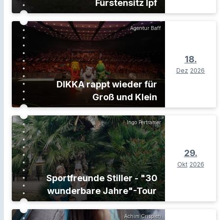
Fürstensitz Ipf
Agentur Baff
18.
Dez
2026
DIKKA rappt wieder für
Groß und Klein
Ingo Pertramer
29.
Okt
2026
Sportfreunde Stiller - "30
wunderbare Jahre"-Tour
Achim Crispien