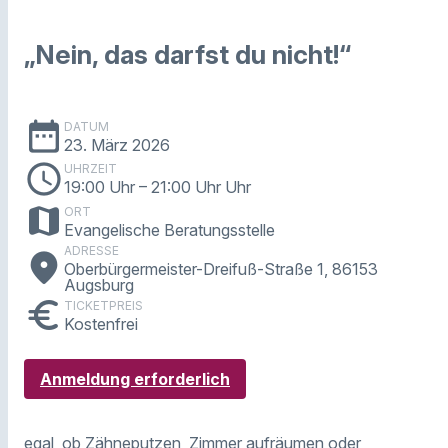
„Nein, das darfst du nicht!“
date_range
DATUM
23. März 2026
schedule
UHRZEIT
19:00 Uhr
– 21:00 Uhr Uhr
map
ORT
Evangelische Beratungsstelle
ADRESSE
place
Oberbürgermeister-Dreifuß-Straße 1, 86153
Augsburg
euro
TICKETPREIS
Kostenfrei
Anmeldung erforderlich
egal, ob Zähneputzen, Zimmer aufräumen oder