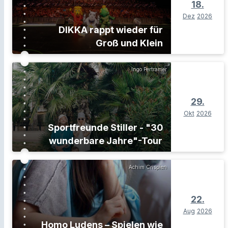
18.
Dez
2026
DIKKA rappt wieder für
Groß und Klein
Ingo Pertramer
29.
Okt
2026
Sportfreunde Stiller - "30
wunderbare Jahre"-Tour
Achim Crispien
22.
Aug
2026
Homo Ludens – Spielen wie