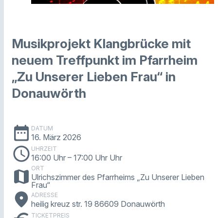
Musikprojekt Klangbrücke mit
neuem Treffpunkt im Pfarrheim
„Zu Unserer Lieben Frau“ in
Donauwörth
date_range
DATUM
16. März 2026
schedule
UHRZEIT
16:00 Uhr
– 17:00 Uhr Uhr
ORT
map
Ulrichszimmer des Pfarrheims „Zu Unserer Lieben
Frau“
place
ADRESSE
heilig kreuz str. 19 86609 Donauwörth
TICKETPREIS