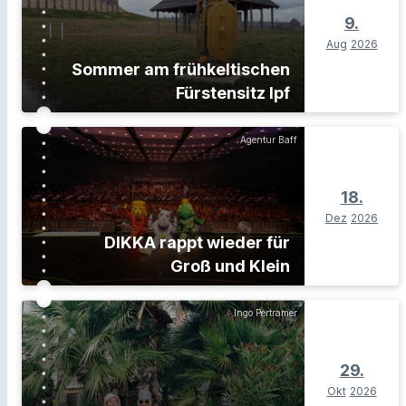
9.
Aug
2026
Sommer am frühkeltischen
Fürstensitz Ipf
Agentur Baff
18.
Dez
2026
DIKKA rappt wieder für
Groß und Klein
Ingo Pertramer
29.
Okt
2026