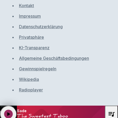
Kontakt
Impressum
Datenschutzerklärung
Privatsphäre
KI-Transparenz
Allgemeine Geschäftsbedingungen
Gewinnspielregeln
Wikipedia
Radioplayer
Sade
queue_music
play_arrow
The Sweetest Taboo