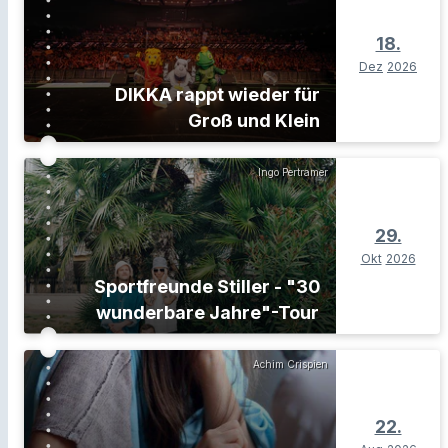
18.
Dez
2026
DIKKA rappt wieder für
Groß und Klein
Ingo Pertramer
29.
Okt
2026
Sportfreunde Stiller - "30
wunderbare Jahre"-Tour
Achim Crispien
22.