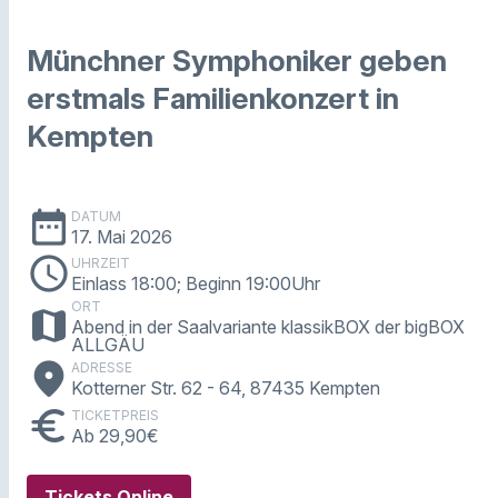
Münchner Symphoniker geben
erstmals Familienkonzert in
Kempten
date_range
DATUM
17. Mai 2026
schedule
UHRZEIT
Einlass 18:00; Beginn 19:00Uhr
ORT
map
Abend in der Saalvariante klassikBOX der bigBOX
ALLGÄU
place
ADRESSE
Kotterner Str. 62 - 64, 87435 Kempten
euro
TICKETPREIS
Ab 29,90€
Tickets Online