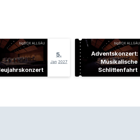
bigBOX ALLGÄU
bigBOX ALLGÄU
Adventskonzert:
5.
Musikalische
Jan
2027
eujahrskonzert
Schlittenfahrt