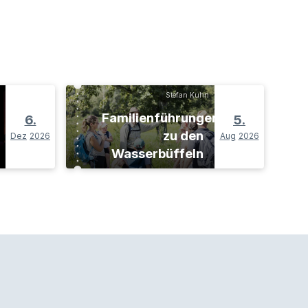
Stefan Kuhn
Familienführungen
6.
5.
zu den
Dez
2026
Aug
2026
Wasserbüffeln