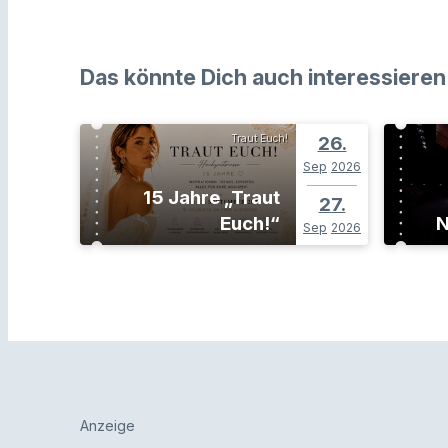
Das könnte Dich auch interessieren
Traut Euch!
26.
Sep
2026
15 Jahre „Traut
27.
Euch!“
N
Sep
2026
Anzeige