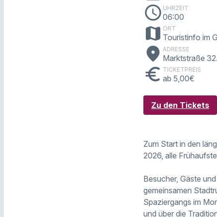
schedule
UHRZEIT
06:00
map
ORT
Touristinfo im
place
ADRESSE
Marktstraße 32
euro
TICKETPREIS
ab 5,00€
Zu den Tickets
Zum Start in den län
2026, alle Frühaufst
Besucher, Gäste und 
gemeinsamen Stadtru
Spaziergangs im Mor
und über die Traditi