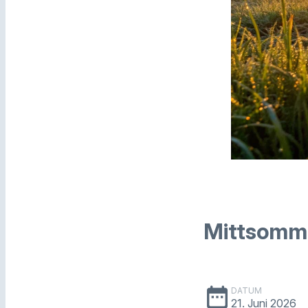
Mittsomm
date_range
DATUM
21. Juni 2026