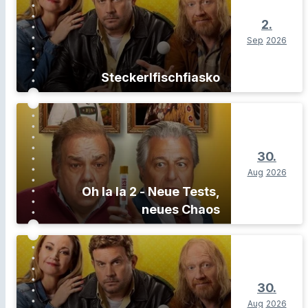
2.
Sep
2026
Steckerlfischfiasko
30.
Aug
2026
Oh la la 2 - Neue Tests,
neues Chaos
30.
Aug
2026