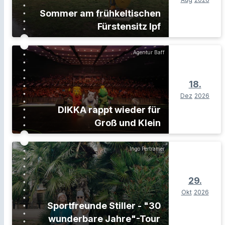
Sommer am frühkeltischen
Fürstensitz Ipf
Agentur Baff
18.
Dez
2026
DIKKA rappt wieder für
Groß und Klein
Ingo Pertramer
29.
Okt
2026
Sportfreunde Stiller - "30
wunderbare Jahre"-Tour