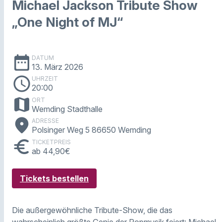
Michael Jackson Tribute Show
„One Night of MJ“
date_range
DATUM
13. März 2026
schedule
UHRZEIT
20:00
map
ORT
Wemding Stadthalle
place
ADRESSE
Polsinger Weg 5 86650 Wemding
euro
TICKETPREIS
ab 44,90€
Tickets bestellen
Die außergewöhnliche Tribute-Show, die das
wahrscheinlich größte Genie der Popmusik feiert: Michael