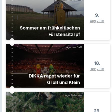
9.
Aug
2026
Sommer am frühkeltischen
Fürstensitz Ipf
Agentur Baff
18.
Dez
2026
DIKKA rappt wieder für
Groß und Klein
Ingo Pertramer
29.