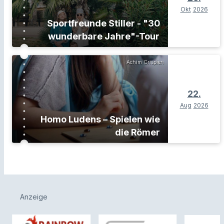
Okt
2026
Sportfreunde Stiller - "30
wunderbare Jahre"-Tour
Achim Crispien
22.
Aug
2026
Homo Ludens – Spielen wie
die Römer
Anzeige