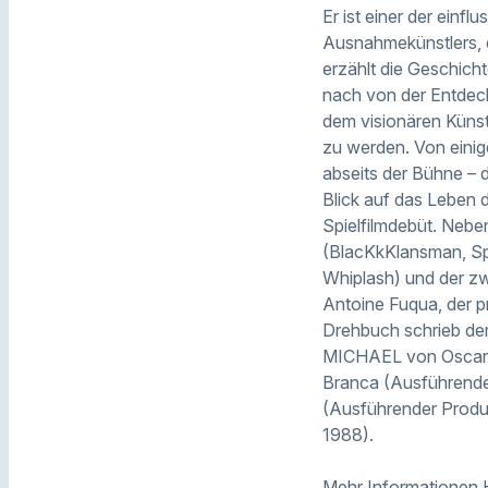
Er ist einer der einfl
Ausnahmekünstlers, d
erzählt die Geschich
nach von der Entdeck
dem visionären Künstl
zu werden. Von einige
abseits der Bühne – 
Blick auf das Leben 
Spielfilmdebüt. Nebe
(BlacKkKlansman, Sp
Whiplash) und der zw
Antoine Fuqua, der p
Drehbuch schrieb der
MICHAEL von Oscar®
Branca (Ausführender
(Ausführender Produz
1988).
Mehr Informationen