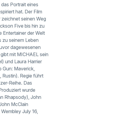
 das Portrait eines
iriert hat. Der Film
r zeichnet seinen Weg
kson Five bis hin zu
e Entertainer der Welt
is zu seinem Leben
e zuvor dagewesenen
n gibt mit MICHAEL sein
l) und Laura Harrier
p Gun: Maverick,
Rustin). Regie führt
izer-Reihe. Das
 Produziert wurde
an Rhapsody), John
 John McClain
t Wembley July 16,