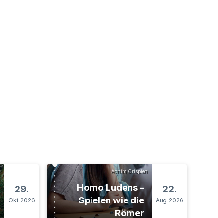
Achim Crispien
Homo Ludens –
29.
22.
Spielen wie die
Okt
2026
Aug
2026
Römer