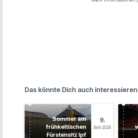
Das könnte Dich auch interessieren
Christine Hornung
Sommer am
9.
frühkeltischen
w
Aug
2026
Fürstensitz Ipf