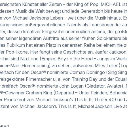
ussreichsten Künstler aller Zeiten – der King of Pop. MICHAEL ist
essen Musik die Welt bewegt und jede Generation bis heute insp
te von Michael Jacksons Leben – weit über die Musik hinaus. E
ung seines außergewöhnlichen Talents als Leadsänger der Jac
er, dessen kreativer Ehrgeiz ihn unermüdlich antrieb, der größt
n seiner legendären Auftritte aus seiner frühen Solokarriere b
das Publikum hat einen Platz in der ersten Reihe bei einem ni
der Pop-Ikone. Hier fängt seine Geschichte an. Jaafar Jackso
n ihm sind Nia Long (Empire, Boyz n the Hood – Jungs im Vierte
ider-Man: Homecoming) zu sehen, außerdem Miles Teller (To
eifach für den Oscar® nominierte Colman Domingo (Sing Sing, 
reisgekrönte Filmemacher u. a. von Training Day und der Equal
 dreifach Oscar®-nominierte John Logan (Gladiator, Aviator).
-Gewinner Graham King (Departed – Unter Feinden, Bohemi
 Produzent von Michael Jackson’s This Is It, Thriller 40) und
ent von Michael Jackson’s This Is It, Michael Jackson Live a
HIER
.