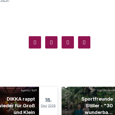
Agentur Baff
Ingo Pertramer
DIKKA rappt
Sportfreunde
18.
ieder für Groß
Stiller - "30
Dez
2026
und Klein
wunderbare