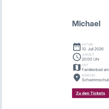
Michael
date_range
DATUM
10. Juli 2026
schedule
UHRZEIT
20:00 Uhr
map
ORT
Familienbad am 
place
ADRESSE
Schwimmschuls
Zu den Tickets