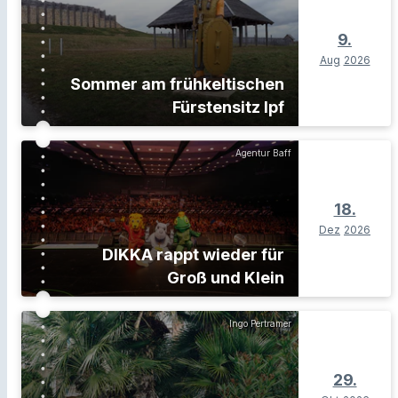
9.
Aug
2026
Sommer am frühkeltischen
Fürstensitz Ipf
Agentur Baff
18.
Dez
2026
DIKKA rappt wieder für
Groß und Klein
Ingo Pertramer
29.