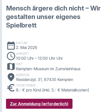
Mensch ärgere dich nicht – Wir
gestalten unser eigenes
Spielbrett
date_range
DATUM
2. Mai 2026
schedule
UHRZEIT
10:00 Uhr
– 12:00 Uhr Uhr
map
ORT
Kempten-Museum im Zumsteinhaus
place
ADRESSE
Residenzpl. 31, 87435 Kempten
euro
TICKETPREIS
8.- € pro Kind (inkl. 3.- € Materialkosten)
Zur Anmeldung (erforderlich)