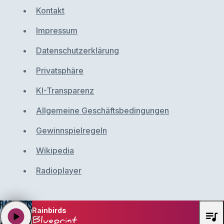
Kontakt
Impressum
Datenschutzerklärung
Privatsphäre
KI-Transparenz
Allgemeine Geschäftsbedingungen
Gewinnspielregeln
Wikipedia
Radioplayer
Rainbirds
queue_music
play_arrow
Blueprint