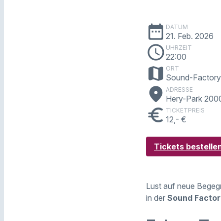
date_range
DATUM
21. Feb. 2026
schedule
UHRZEIT
22:00
map
ORT
Sound-Factory
place
ADRESSE
Hery-Park 200
euro
TICKETPREIS
12,- €
Tickets bestelle
Lust auf neue Begeg
in der
Sound Factor