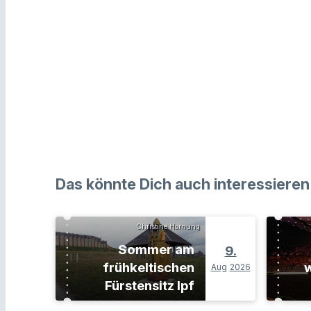
Das könnte Dich auch interessieren
Christine Hornung
Sommer am
9.
frühkeltischen
w
Aug
2026
Fürstensitz Ipf