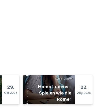
Achim Crispien
Homo Ludens –
29.
22.
Spielen wie die
Okt
2026
Aug
2026
Römer