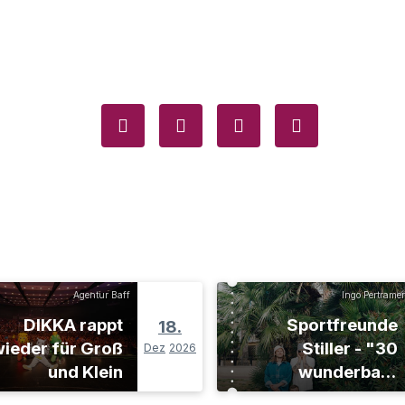
Agentur Baff
Ingo Pertramer
DIKKA rappt
Sportfreunde
18.
ieder für Groß
Stiller - "30
Dez
2026
und Klein
wunderbare
Jahre"-Tour