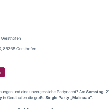
 Gersthofen
0, 86368 Gersthofen
n
nungen und eine unvergessliche Partynacht? Am
Samstag, 2
y
in Gersthofen die große
Single Party „Malinaaa“
.