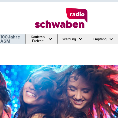
100Jahre
Karriere&
Werbung
Empfang
ASM
Freizeit