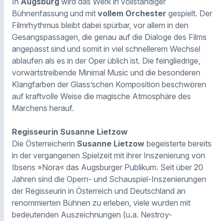
In
Augsburg
wird das Werk in vollständiger
Bühnenfassung und mit
vollem Orchester
gespielt. Der
Filmrhythmus bleibt dabei spürbar, vor allem in den
Gesangspassagen, die genau auf die Dialoge des Films
angepasst sind und somit in viel schnellerem Wechsel
ablaufen als es in der Oper üblich ist. Die feingliedrige,
vorwärtstreibende Minimal Music und die besonderen
Klangfarben der Glass’schen Komposition beschwören
auf kraftvolle Weise die magische Atmosphäre des
Märchens herauf.
Regisseurin Susanne Lietzow
Die Österreicherin
Susanne Lietzow
begeisterte bereits
in der vergangenen Spielzeit mit ihrer Inszenierung von
Ibsens »Nora« das Augsburger Publikum. Seit über 20
Jahren sind die Opern- und Schauspiel-Inszenierungen
der Regisseurin in Österreich und Deutschland an
renommierten Bühnen zu erleben, viele wurden mit
bedeutenden Auszeichnungen (u.a. Nestroy-