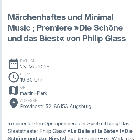
Märchenhaftes und Minimal
Music ; Premiere »Die Schöne
und das Biest« von Philip Glass
date_range
DATUM
23. Mai 2026
schedule
UHRZEIT
19:30 Uhr
map
ORT
martini-Park
place
ADRESSE
Provinostr. 52, 86153 Augsburg
In seiner letzten Opernpremiere der Spielzeit bringt das
Staatstheater Philip Glass’
»La Belle et la Bête« (»Die
Schöne und das Biest«)
auf die Bühne – ein Werk, das