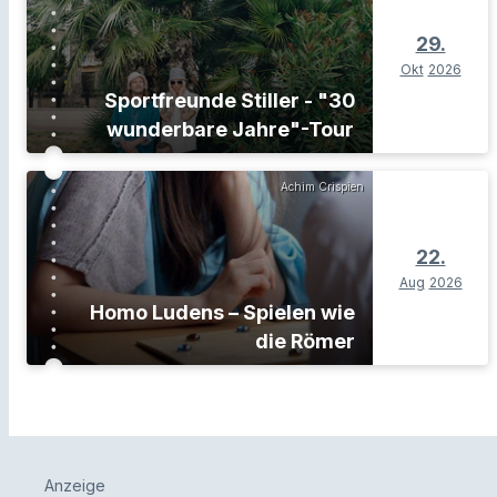
29.
Okt
2026
Sportfreunde Stiller - "30
wunderbare Jahre"-Tour
Achim Crispien
22.
Aug
2026
Homo Ludens – Spielen wie
die Römer
Anzeige