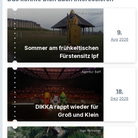
Christine Hornung
9.
Aug
2026
Sommer am frühkeltischen
Fürstensitz Ipf
Agentur Baff
18.
Dez
2026
DIKKA rappt wieder für
Groß und Klein
Ingo Pertramer