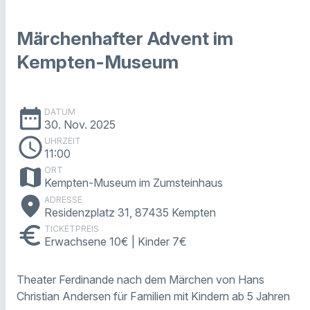
Märchenhafter Advent im
Kempten-Museum
date_range
DATUM
30. Nov. 2025
schedule
UHRZEIT
11:00
map
ORT
Kempten-Museum im Zumsteinhaus
place
ADRESSE
Residenzplatz 31, 87435 Kempten
euro
TICKETPREIS
Erwachsene 10€ | Kinder 7€
Theater Ferdinande nach dem Märchen von Hans
Christian Andersen für Familien mit Kindern ab 5 Jahren