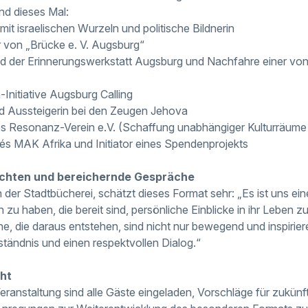
nd dieses Mal:
mit israelischen Wurzeln und politische Bildnerin
r von „Brücke e. V. Augsburg“
ed der Erinnerungswerkstatt Augsburg und Nachfahre einer von
Initiative Augsburg Calling
nd Aussteigerin bei den Zeugen Jehova
es Resonanz-Verein e.V. (Schaffung unabhängiger Kulturräume
és MAK Afrika und Initiator eines Spendenprojekts
chten und bereichernde Gespräche
in der Stadtbücherei, schätzt dieses Format sehr: „Es ist uns ei
u haben, die bereit sind, persönliche Einblicke in ihr Leben z
e, die daraus entstehen, sind nicht nur bewegend und inspirier
ständnis und einen respektvollen Dialog.“
ht
ranstaltung sind alle Gäste eingeladen, Vorschläge für zukün