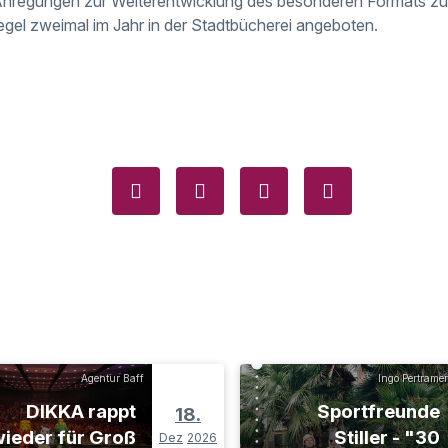
Anregungen zur Weiterentwicklung des besonderen Formats zu 
Regel zweimal im Jahr in der Stadtbücherei angeboten.
Agentur Baff
Ingo Pertramer
DIKKA rappt
Sportfreunde
18.
ieder für Groß
Stiller - "30
Dez
2026