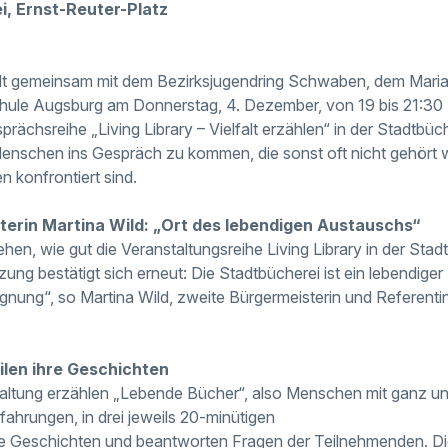
i, Ernst-Reuter-Platz
ädt gemeinsam mit dem Bezirksjugendring Schwaben, dem Mar
hule Augsburg am Donnerstag, 4. Dezember, von 19 bis 21:30 
prächsreihe „Living Library – Vielfalt erzählen“ in der Stadtbüch
 Menschen ins Gespräch zu kommen, die sonst oft nicht gehört 
n konfrontiert sind.
erin Martina Wild: „Ort des lebendigen Austauschs“
sehen, wie gut die Veranstaltungsreihe Living Library in der S
tzung bestätigt sich erneut: Die Stadtbücherei ist ein lebendiger
ung“, so Martina Wild, zweite Bürgermeisterin und Referentin
ilen ihre Geschichten
altung erzählen „Lebende Bücher“, also Menschen mit ganz un
hrungen, in drei jeweils 20-minütigen
e Geschichten und beantworten Fragen der Teilnehmenden. 