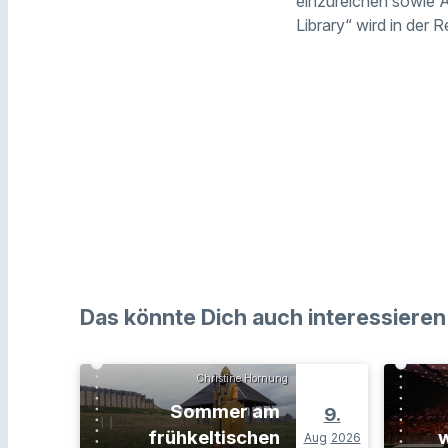
einzureichen sowie 
Library“ wird in der 
Das könnte Dich auch interessieren
Christine Hornung
Sommer am
9.
frühkeltischen
w
Aug
2026