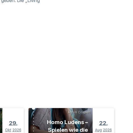
geben. Die „Living
Achim Crispien
Homo Ludens –
29.
22.
Spielen wie die
Okt
2026
Aug
2026