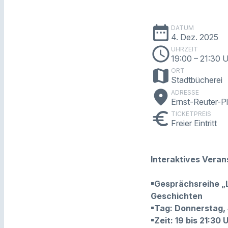
date_range
DATUM
4. Dez. 2025
schedule
UHRZEIT
19:00
– 21:30 
map
ORT
Stadtbücherei
place
ADRESSE
Ernst-Reuter-P
euro
TICKETPREIS
Freier Eintritt
Interaktives Veran
▪Gesprächsreihe „L
Geschichten
▪Tag: Donnerstag,
▪Zeit: 19 bis 21:30 