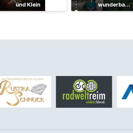
und Klein
wunderbare
Jahre"-Tour