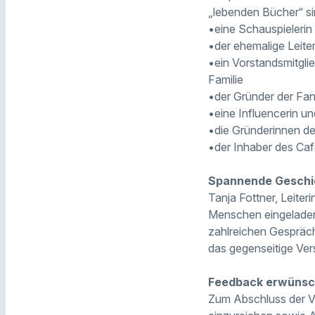
„lebenden Bücher“ si
•eine Schauspielerin 
•der ehemalige Leite
•ein Vorstandsmitgli
Familie
•der Gründer der Fan-
•eine Influencerin u
•die Gründerinnen d
•der Inhaber des Caf
Spannende Geschi
Tanja Fottner, Leiter
Menschen eingeladen z
zahlreichen Gespräch
das gegenseitige Ver
Feedback erwünsc
Zum Abschluss der Ve