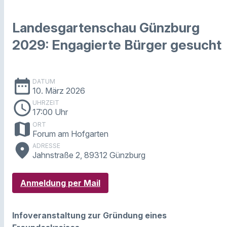
Landesgartenschau Günzburg
2029: Engagierte Bürger gesucht
date_range
DATUM
10. März 2026
schedule
UHRZEIT
17:00 Uhr
map
ORT
Forum am Hofgarten
place
ADRESSE
Jahnstraße 2, 89312 Günzburg
Anmeldung per Mail
Infoveranstaltung zur Gründung eines