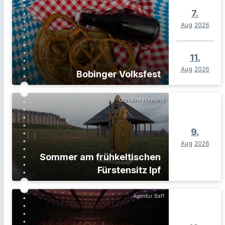
7.
Aug
2026
11.
Aug
2026
Bobinger Volksfest
Christine Hornung
9.
Aug
2026
Sommer am frühkeltischen
Fürstensitz Ipf
Agentur Baff