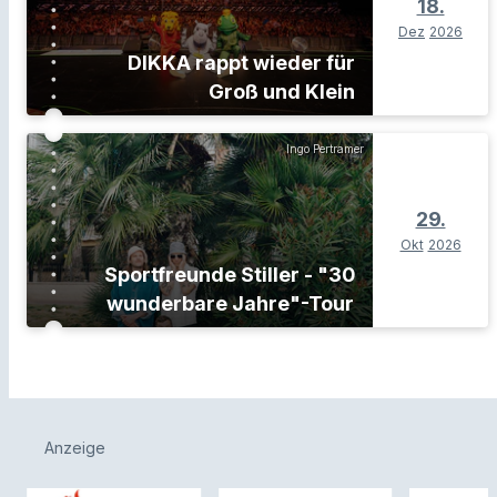
18.
Dez
2026
DIKKA rappt wieder für
Groß und Klein
Ingo Pertramer
29.
Okt
2026
Sportfreunde Stiller - "30
wunderbare Jahre"-Tour
Anzeige