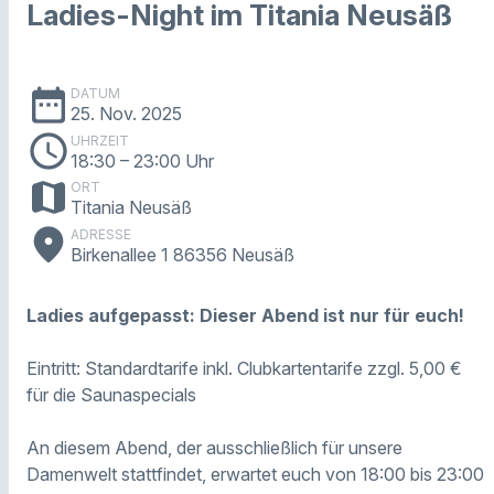
Ladies-Night im Titania Neusäß
date_range
DATUM
25. Nov. 2025
schedule
UHRZEIT
18:30
– 23:00 Uhr
map
ORT
Titania Neusäß
place
ADRESSE
Birkenallee 1 86356 Neusäß
Ladies aufgepasst: Dieser Abend ist nur für euch!
Eintritt: Standardtarife inkl. Clubkartentarife zzgl. 5,00 €
für die Saunaspecials
An diesem Abend, der ausschließlich für unsere
Damenwelt stattfindet, erwartet euch von 18:00 bis 23:00