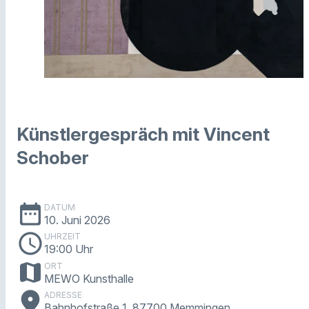
Künstlergespräch mit Vincent
Schober
date_range
DATUM
10. Juni 2026
schedule
UHRZEIT
19:00 Uhr
map
ORT
MEWO Kunsthalle
place
ADRESSE
Bahnhofstraße 1, 87700 Memmingen