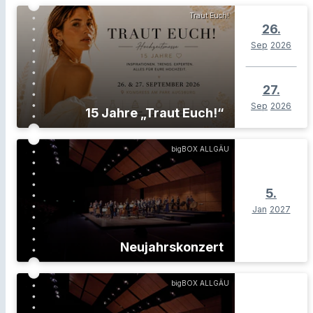
Traut Euch!
26.
Sep
2026
27.
Sep
2026
15 Jahre „Traut Euch!“
bigBOX ALLGÄU
5.
Jan
2027
Neujahrskonzert
bigBOX ALLGÄU