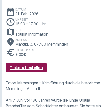
date_range
DATUM
21. Feb. 2026
schedule
UHRZEIT
16:00
– 17:30 Uhr
map
ORT
Tourist Information
place
ADRESSE
Marktpl. 3, 87700 Memmingen
euro
TICKETPREIS
9,00€
Tickets bestellen
Tatort Memmingen – Krimiführung durch die historische
Memminger Altstadt
Am 7. Juni vor 190 Jahren wurde die junge Ursula
Brandmüller vom Scharfrichter enthauptet. Sie hatte ein