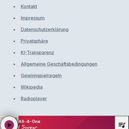
Kontakt
Impressum
Datenschutzerklärung
Privatsphäre
KI-Transparenz
Allgemeine Geschäftsbedingungen
Gewinnspielregeln
Wikipedia
Radioplayer
All-4-One
queue_music
play_arrow
I Swear