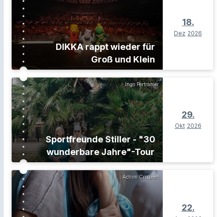
18.
Dez
2026
DIKKA rappt wieder für
Groß und Klein
Ingo Pertramer
29.
Okt
2026
Sportfreunde Stiller - "30
wunderbare Jahre"-Tour
Achim Crispien
22.