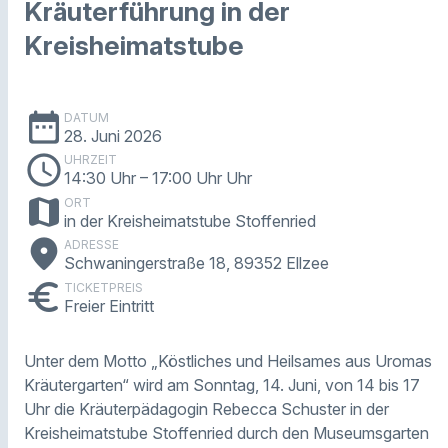
Kräuterführung in der
Kreisheimatstube
date_range
DATUM
28. Juni 2026
schedule
UHRZEIT
14:30 Uhr
– 17:00 Uhr Uhr
map
ORT
in der Kreisheimatstube Stoffenried
place
ADRESSE
Schwaningerstraße 18, 89352 Ellzee
euro
TICKETPREIS
Freier Eintritt
Unter dem Motto „Köstliches und Heilsames aus Uromas
Kräutergarten“ wird am Sonntag, 14. Juni, von 14 bis 17
Uhr die Kräuterpädagogin Rebecca Schuster in der
Kreisheimatstube Stoffenried durch den Museumsgarten