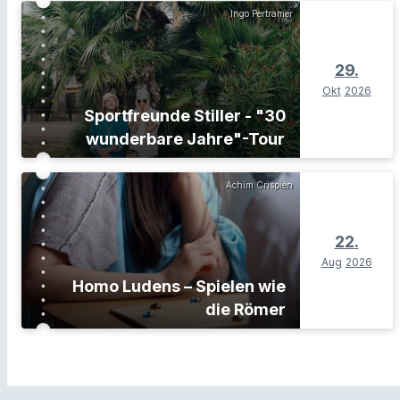
Ingo Pertramer
29.
Okt
2026
Sportfreunde Stiller - "30
wunderbare Jahre"-Tour
Achim Crispien
22.
Aug
2026
Homo Ludens – Spielen wie
die Römer