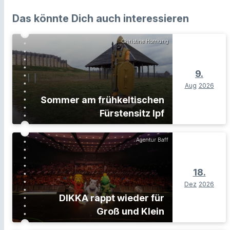
Das könnte Dich auch interessieren
Christine Hornung
9.
Aug
2026
Sommer am frühkeltischen
Fürstensitz Ipf
Agentur Baff
18.
Dez
2026
DIKKA rappt wieder für
Groß und Klein