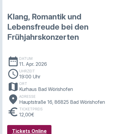
Klang, Romantik und
Lebensfreude bei den
Frühjahrskonzerten
date_range
DATUM
11. Apr. 2026
schedule
UHRZEIT
19:00 Uhr
map
ORT
Kurhaus Bad Wörishofen
place
ADRESSE
Hauptstraße 16, 86825 Bad Wörishofen
euro
TICKETPREIS
12,00€
Tickets Online