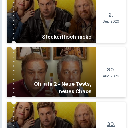
2.
Sep
2026
Steckerlfischfiasko
30.
Aug
2026
Oh la la 2 - Neue Tests,
neues Chaos
30.