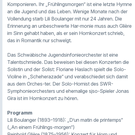
Komponieren. Ihr „Frühlingsmorgen“ ist eine letzte Hymne
an die Jugend und das Leben. Wenige Monate nach der
Vollendung starb Lili Boulanger mit nur 24 Jahren. Die
Erinnerung an unbeschwerte Har-monie muss auch Glière
im Sinn gehabt haben, als er sein Hornkonzert schrieb,
das in Romantik nur schwelgt.
Das Schwäbische Jugendsinfonieorchester ist eine
Talentschmiede. Das beweisen bei diesen Konzerten die
Solistin und der Solist: Floriane Haslach spielt die Solo-
Violine in „Scheherazade“ und verabschiedet sich damit
aus dem Orches-ter. Der Solo-Hornist des SWR-
Symphonieorchesters und ehemalige sjso-Spieler Jonas
Gira ist im Hornkonzert zu hören.
Programm
Lili Boulanger (1893–1918): „D’un matin de printemps“
(„An einem Frühlings-morgen“)
Reinhold Glière (1875–1956): Konzert für Horn und