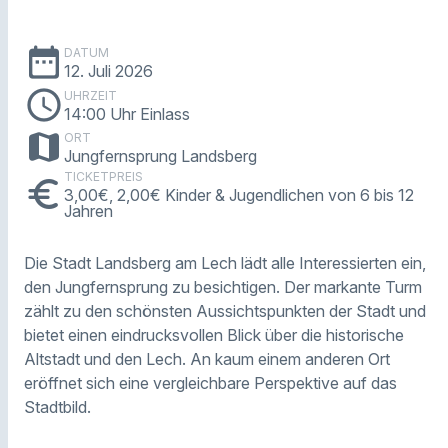
date_range
DATUM
12. Juli 2026
schedule
UHRZEIT
14:00 Uhr Einlass
map
ORT
Jungfernsprung Landsberg
TICKETPREIS
euro
3,00€, 2,00€ Kinder & Jugendlichen von 6 bis 12
Jahren
Die Stadt Landsberg am Lech lädt alle Interessierten ein,
den Jungfernsprung zu besichtigen. Der markante Turm
zählt zu den schönsten Aussichtspunkten der Stadt und
bietet einen eindrucksvollen Blick über die historische
Altstadt und den Lech. An kaum einem anderen Ort
eröffnet sich eine vergleichbare Perspektive auf das
Stadtbild.