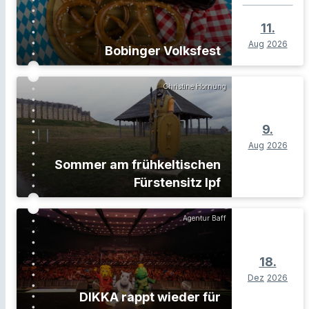
11.
Aug
2026
Bobinger Volksfest
Christine Hornung
9.
Aug
2026
Sommer am frühkeltischen
Fürstensitz Ipf
Agentur Baff
18.
Dez
2026
DIKKA rappt wieder für