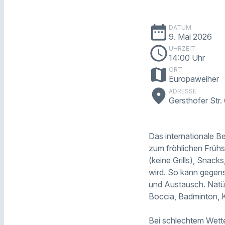
date_range
DATUM
9. Mai 2026
schedule
UHRZEIT
14:00 Uhr
map
ORT
Europaweiher
place
ADRESSE
Gersthofer Str
Das internationale B
zum fröhlichen Frühs
(keine Grills), Snack
wird. So kann gegens
und Austausch. Natür
Boccia, Badminton, 
Bei schlechtem Wetter