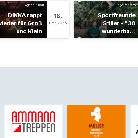
Agentur Baff
Ingo Pertramer
DIKKA rappt
Sportfreunde
18.
ieder für Groß
Stiller - "30
Dez
2026
und Klein
wunderbare
Jahre"-Tour