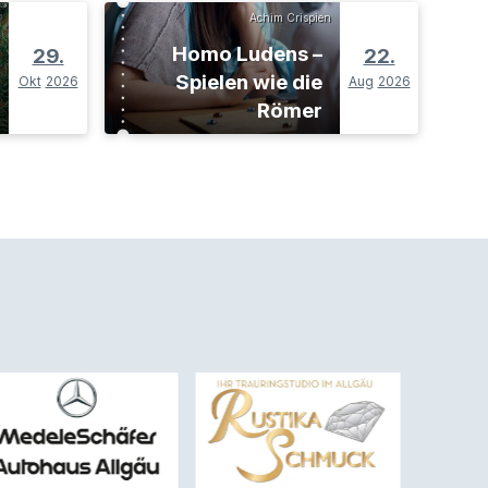
Achim Crispien
Homo Ludens –
29.
22.
Spielen wie die
Okt
2026
Aug
2026
Römer