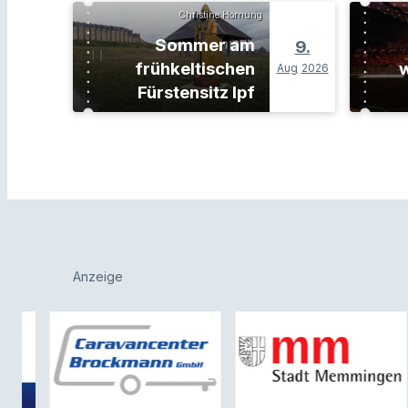
Christine Hornung
Sommer am
9.
frühkeltischen
w
Aug
2026
Fürstensitz Ipf
Anzeige