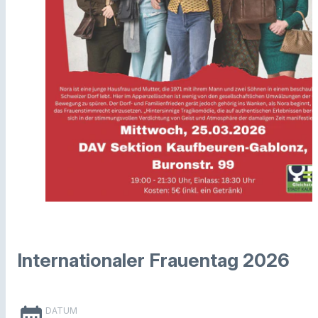
Internationaler Frauentag 2026
date_range
DATUM