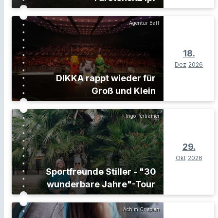
Agentur Baff
18.
Dez
2026
DIKKA rappt wieder für
Groß und Klein
Ingo Pertramer
29.
Okt
2026
Sportfreunde Stiller - "30
wunderbare Jahre"-Tour
Achim Crispien