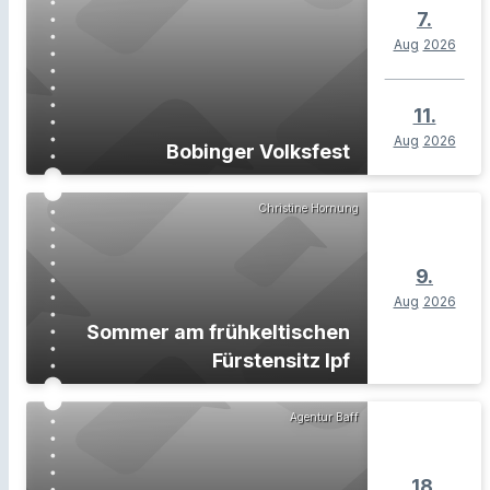
7.
Aug
2026
11.
Aug
2026
Bobinger Volksfest
Christine Hornung
9.
Aug
2026
Sommer am frühkeltischen
Fürstensitz Ipf
Agentur Baff
18.