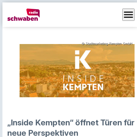
menu
© Stadtmarketing Kempten GmbH
„Inside Kempten“ öffnet Türen für
neue Perspektiven