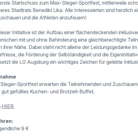
 erste Startschuss zum Max-Steger-Sportfest, mittlerweile schon
res Stadtrats Benedikt Lika. Alle Interessierten sind herzlich 
uschauen und die Athleten anzufeuern!
 dieser Initiative ist der Aufbau einer flächendeckenden inklusiv
enschen mit und ohne Behinderung eine gleichberechtigte Tei
in ihrer Nähe. Dabei steht nicht alleine der Leistungsgedanke im
rfnisse, die Förderung der Selbständigkeit und die Eigeninitiati
setzt die LG Augsburg ein wichtiges Zeichen für gelebte Inklus
lnahme
-Steger-Sportfest erwarten die Teilnehmenden und Zuschaue
gut gefülltes Kuchen- und Brotzeit-Buffet.
n
HIER
.
hren:
gendliche 9 €