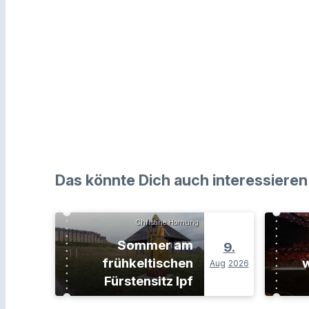
Das könnte Dich auch interessieren
Christine Hornung
Sommer am
9.
frühkeltischen
w
Aug
2026
Fürstensitz Ipf