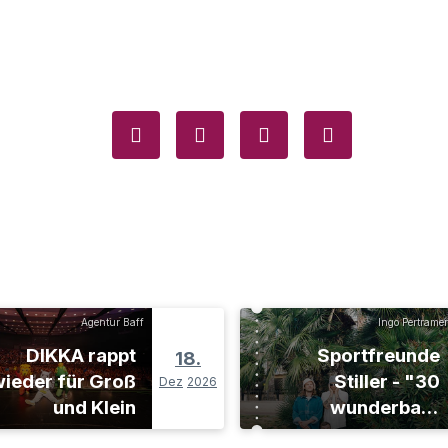
Agentur Baff
Ingo Pertramer
DIKKA rappt
Sportfreunde
18.
ieder für Groß
Stiller - "30
Dez
2026
und Klein
wunderbare
Jahre"-Tour