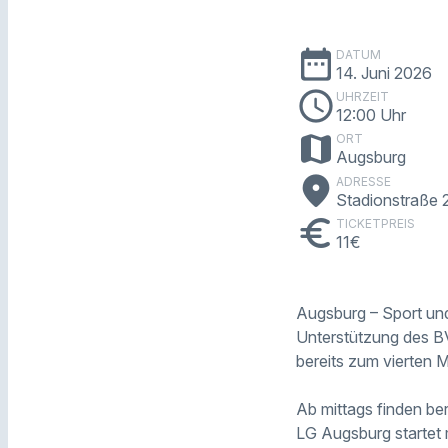
date_range
DATUM
14. Juni 2026
schedule
UHRZEIT
12:00 Uhr
map
ORT
Augsburg
place
ADRESSE
Stadionstraße 
euro
TICKETPREIS
11€
Augsburg – Sport und 
Unterstützung des BV
bereits zum vierten M
Ab mittags finden be
LG Augsburg startet 