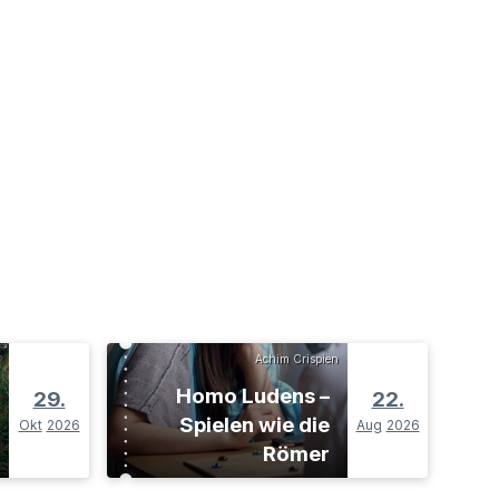
Achim Crispien
Homo Ludens –
29.
22.
Spielen wie die
Okt
2026
Aug
2026
Römer