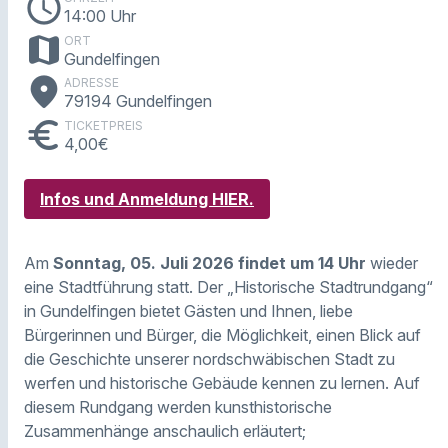
schedule
14:00 Uhr
map
ORT
Gundelfingen
place
ADRESSE
79194 Gundelfingen
euro
TICKETPREIS
4,00€
Infos und Anmeldung HIER.
Am
Sonntag, 05. Juli 2026 findet um 14 Uhr
wieder
eine Stadtführung statt. Der „Historische Stadtrundgang“
in Gundelfingen bietet Gästen und Ihnen, liebe
Bürgerinnen und Bürger, die Möglichkeit, einen Blick auf
die Geschichte unserer nordschwäbischen Stadt zu
werfen und historische Gebäude kennen zu lernen. Auf
diesem Rundgang werden kunsthistorische
Zusammenhänge anschaulich erläutert;