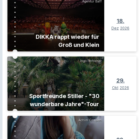
Agentur Baff
18.
Dez
2026
DIKKA rappt wieder für
Groß und Klein
Ingo Pertramer
29.
Okt
2026
Sportfreunde Stiller - "30
wunderbare Jahre"-Tour
Achim Crispien