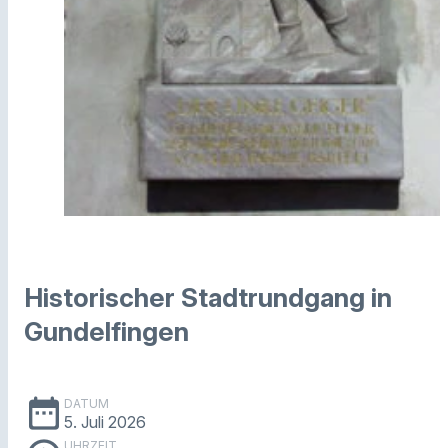
Historischer Stadtrundgang in
Gundelfingen
date_range
DATUM
5. Juli 2026
UHRZEIT