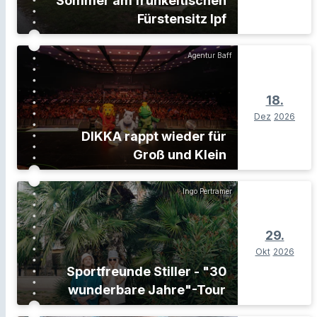
Sommer am frühkeltischen
Fürstensitz Ipf
Agentur Baff
18.
Dez
2026
DIKKA rappt wieder für
Groß und Klein
Ingo Pertramer
29.
Okt
2026
Sportfreunde Stiller - "30
wunderbare Jahre"-Tour