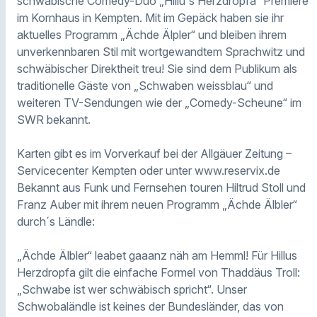
schwäbische Comedy-Duo „Hillu´s Herzdropfa“ Premiere
im Kornhaus in Kempten. Mit im Gepäck haben sie ihr
aktuelles Programm „Ächde Älpler“ und bleiben ihrem
unverkennbaren Stil mit wortgewandtem Sprachwitz und
schwäbischer Direktheit treu! Sie sind dem Publikum als
traditionelle Gäste von „Schwaben weissblau“ und
weiteren TV-Sendungen wie der „Comedy-Scheune“ im
SWR bekannt.
Karten gibt es im Vorverkauf bei der Allgäuer Zeitung –
Servicecenter Kempten oder unter www.reservix.de
Bekannt aus Funk und Fernsehen touren Hiltrud Stoll und
Franz Auber mit ihrem neuen Programm „Ächde Älbler“
durch´s Ländle:
„Ächde Älbler“ leabet gaaanz näh am Hemml! Für Hillus
Herzdropfa gilt die einfache Formel von Thaddäus Troll:
„Schwabe ist wer schwäbisch spricht“. Unser
Schwobaländle ist keines der Bundesländer, das von