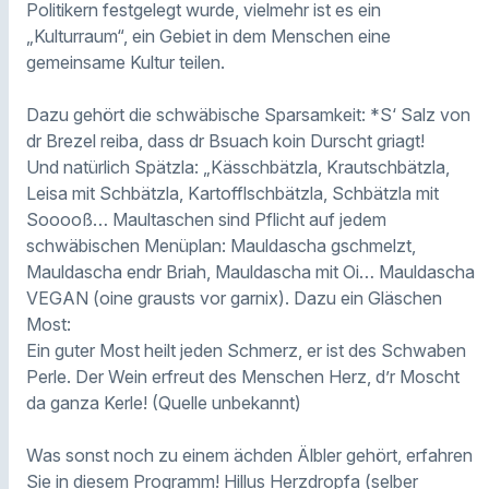
Politikern festgelegt wurde, vielmehr ist es ein
„Kulturraum“, ein Gebiet in dem Menschen eine
gemeinsame Kultur teilen.
Dazu gehört die schwäbische Sparsamkeit: *S‘ Salz von
dr Brezel reiba, dass dr Bsuach koin Durscht griagt!
Und natürlich Spätzla: „Kässchbätzla, Krautschbätzla,
Leisa mit Schbätzla, Kartofflschbätzla, Schbätzla mit
Sooooß… Maultaschen sind Pflicht auf jedem
schwäbischen Menüplan: Mauldascha gschmelzt,
Mauldascha endr Briah, Mauldascha mit Oi… Mauldascha
VEGAN (oine grausts vor garnix). Dazu ein Gläschen
Most:
Ein guter Most heilt jeden Schmerz, er ist des Schwaben
Perle. Der Wein erfreut des Menschen Herz, d’r Moscht
da ganza Kerle! (Quelle unbekannt)
Was sonst noch zu einem ächden Älbler gehört, erfahren
Sie in diesem Programm! Hillus Herzdropfa (selber