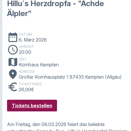
Hillu´s Herzdropfa - "Ächde
Älpler“
date_range
DATUM
6. März 2026
schedule
UHRZEIT
20:00
map
ORT
Kornhaus Kempten
place
ADRESSE
Großer Kornhausplatz 1 87435 Kempten (Allgäu)
euro
TICKETPREIS
26,00€
Tickets bestellen
Am Freitag, den 06.03.2026 feiert das beliebte