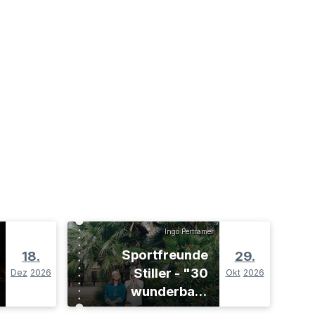
Ingo Pertramer
Sportfreunde
18.
29.
Stiller - "30
Dez
2026
Okt
2026
wunderbare
Jahre"-Tour