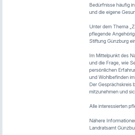
Bedürfnisse häufig in
und die eigene Gesund
Unter dem Thema „Zei
pflegende Angehörige
Stiftung Günzburg ei
Im Mittelpunkt des N
und die Frage, wie S
persönlichen Erfahru
und Wohlbefinden im 
Der Gesprächskreis b
mitzunehmen und sich
Alle interessierten p
Nähere Informationen 
Landratsamt Günzburg