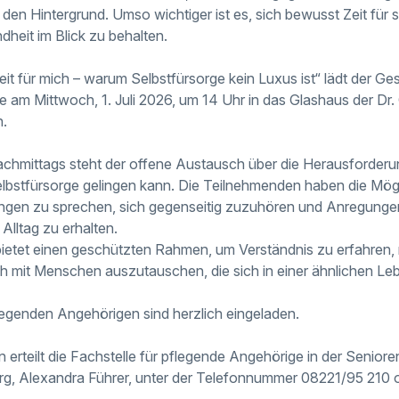
 den Hintergrund. Umso wichtiger ist es, sich bewusst Zeit für
heit im Blick zu behalten.
t für mich – warum Selbstfürsorge kein Luxus ist“ lädt der Ges
 am Mittwoch, 1. Juli 2026, um 14 Uhr in das Glashaus der Dr
n.
achmittags steht der offene Austausch über die Herausforderu
elbstfürsorge gelingen kann. Die Teilnehmenden haben die Mögli
ngen zu sprechen, sich gegenseitig zuzuhören und Anregungen
Alltag zu erhalten.
ietet einen geschützten Rahmen, um Verständnis zu erfahren,
 mit Menschen auszutauschen, die sich in einer ähnlichen Leb
flegenden Angehörigen sind herzlich eingeladen.
erteilt die Fachstelle für pflegende Angehörige in der Seniore
, Alexandra Führer, unter der Telefonnummer 08221/95 210 od