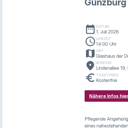
Günzburg 
date_range
DATUM
1. Juli 2026
schedule
UHRZEIT
14:00 Uhr
map
ORT
Glashaus der D
place
ADRESSE
Lindenallee 19
euro
TICKETPREIS
Kostenfrei
Nähere Infos hie
Pflegende Angehörig
eines nahestehenden 