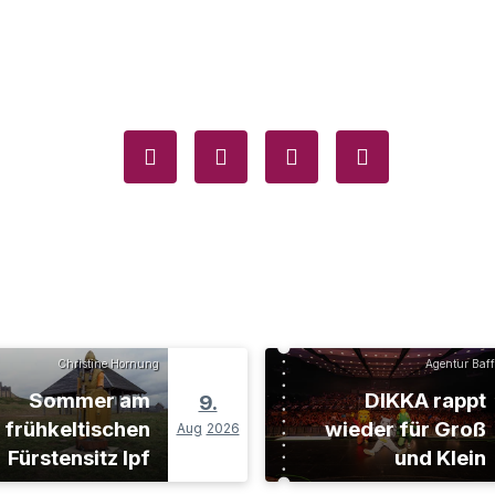
Christine Hornung
Agentur Baff
Sommer am
DIKKA rappt
9.
frühkeltischen
wieder für Groß
Aug
2026
Fürstensitz Ipf
und Klein