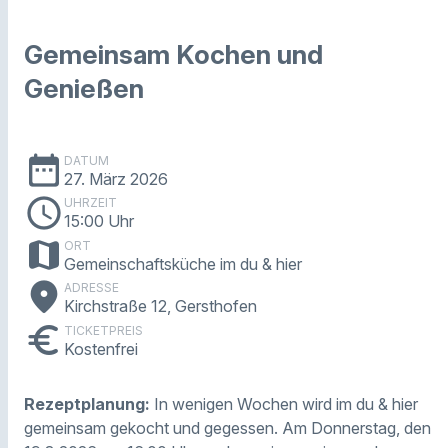
Gemeinsam Kochen und
Genießen
date_range
DATUM
27. März 2026
schedule
UHRZEIT
15:00 Uhr
map
ORT
Gemeinschaftsküche im du & hier
place
ADRESSE
Kirchstraße 12, Gersthofen
euro
TICKETPREIS
Kostenfrei
Rezeptplanung:
In wenigen Wochen wird im du & hier
gemeinsam gekocht und gegessen. Am Donnerstag, den