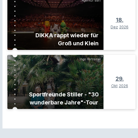
Agentur Baff
18.
Dez
2026
DIKKA rappt wieder für
Groß und Klein
Ingo Pertramer
29.
Okt
2026
Sportfreunde Stiller - "30
wunderbare Jahre"-Tour