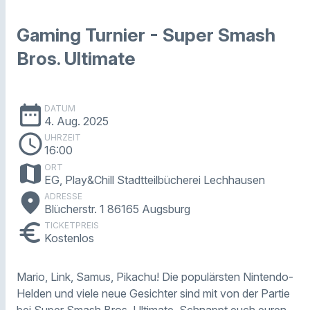
Gaming Turnier - Super Smash
Bros. Ultimate
date_range
DATUM
4. Aug. 2025
schedule
UHRZEIT
16:00
map
ORT
EG, Play&Chill Stadtteilbücherei Lechhausen
place
ADRESSE
Blücherstr. 1 86165 Augsburg
euro
TICKETPREIS
Kostenlos
Mario, Link, Samus, Pikachu! Die populärsten Nintendo-
Helden und viele neue Gesichter sind mit von der Partie
bei Super Smash Bros. Ultimate. Schnappt euch euren