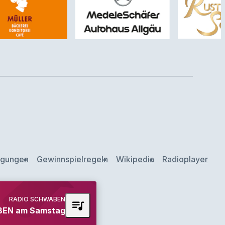
ngungen
Gewinnspielregeln
Wikipedia
Radioplayer
RADIO SCHWABEN
queue_music
EN am Samstag