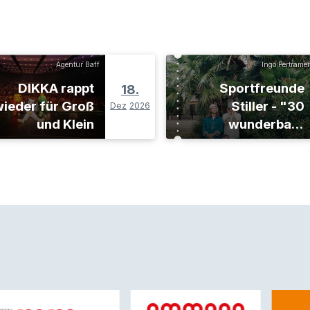
Agentur Baff
Ingo Pertramer
DIKKA rappt
Sportfreunde
18.
ieder für Groß
Stiller - "30
Dez
2026
und Klein
wunderbare
Jahre"-Tour