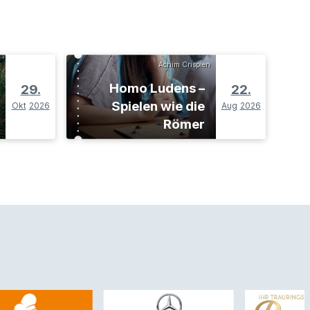
Achim Crispien
Homo Ludens –
29.
22.
Spielen wie die
Okt
2026
Aug
2026
Römer