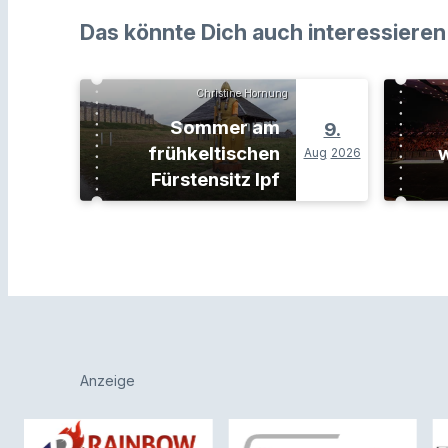
Das könnte Dich auch interessieren
Christine Hornung
Sommer am
9.
frühkeltischen
w
Aug
2026
Fürstensitz Ipf
Anzeige