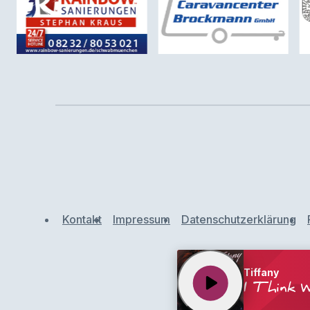
Kontakt
Impressum
Datenschutzerklärung
Tiffany
play_arrow
I Think 