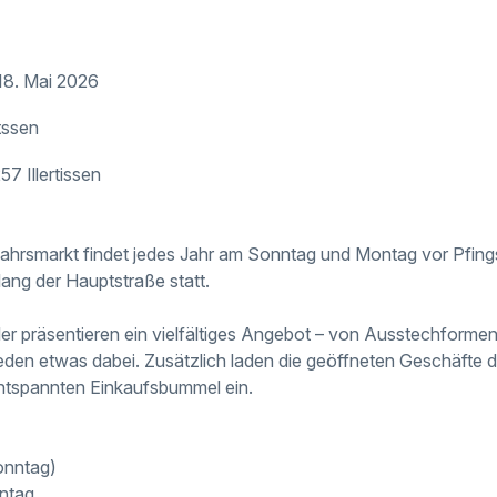
18. Mai 2026
itssen
7 Illertissen
ühjahrsmarkt findet jedes Jahr am Sonntag und Montag vor Pfin
lang der Hauptstraße statt.
r präsentieren ein vielfältiges Angebot – von Ausstechformen 
jeden etwas dabei. Zusätzlich laden die geöffneten Geschäfte 
tspannten Einkaufsbummel ein.
onntag)
ntag