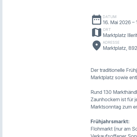
date_range
DATUM
16. Mai 2026
– 
map
ORT
Marktplatz Iller
place
ADRESSE
Marktplatz, 8925
Der traditionelle Fr
Marktplatz sowie ent
Rund 130 Markthändle
Zaunhockern ist für 
Marktsonntag zum en
Frühjahrsmarkt:
Flohmarkt (nur am S
Verkaufsoffener Son