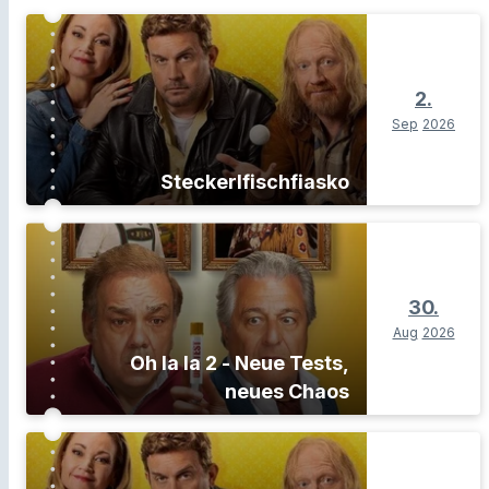
2.
Sep
2026
Steckerlfischfiasko
30.
Aug
2026
Oh la la 2 - Neue Tests,
neues Chaos