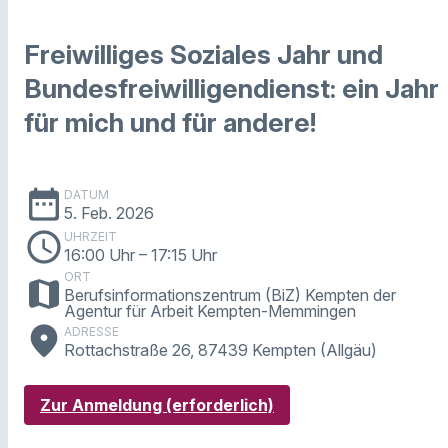
Freiwilliges Soziales Jahr und
Bundesfreiwilligendienst: ein Jahr
für mich und für andere!
date_range
DATUM
5. Feb. 2026
schedule
UHRZEIT
16:00 Uhr
– 17:15 Uhr
ORT
map
Berufsinformationszentrum (BiZ) Kempten der
Agentur für Arbeit Kempten-Memmingen
place
ADRESSE
Rottachstraße 26, 87439 Kempten (Allgäu)
Zur Anmeldung (erforderlich)