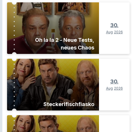
30.
Aug
2026
Oh la la 2 - Neue Tests,
neues Chaos
30.
Aug
2026
Steckerlfischfiasko