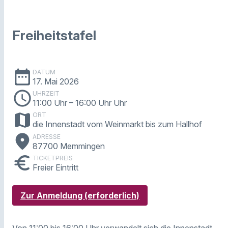
Freiheitstafel
date_range
DATUM
17. Mai 2026
schedule
UHRZEIT
11:00 Uhr
– 16:00 Uhr Uhr
map
ORT
die Innenstadt vom Weinmarkt bis zum Hallhof
place
ADRESSE
87700 Memmingen
euro
TICKETPREIS
Freier Eintritt
Zur Anmeldung (erforderlich)