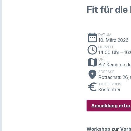
Fit für di
date_range
DATUM
10. März 2026
schedule
UHRZEIT
14:00 Uhr
– 16
map
ORT
BiZ Kempten de
place
ADRESSE
Rottachstr. 26
euro
TICKETPREIS
Kostenfrei
Anmeldung erfor
Workshop zur Vorb