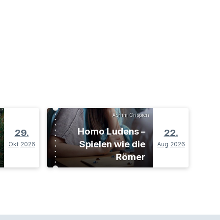
Achim Crispien
Homo Ludens –
29.
22.
Spielen wie die
Okt
2026
Aug
2026
Römer