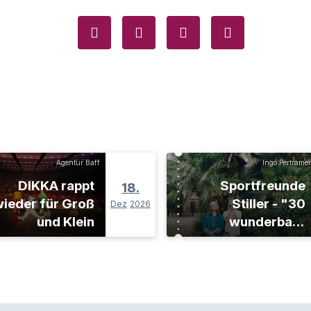
Agentur Baff
Ingo Pertramer
DIKKA rappt
Sportfreunde
18.
ieder für Groß
Stiller - "30
Dez
2026
und Klein
wunderbare
Jahre"-Tour