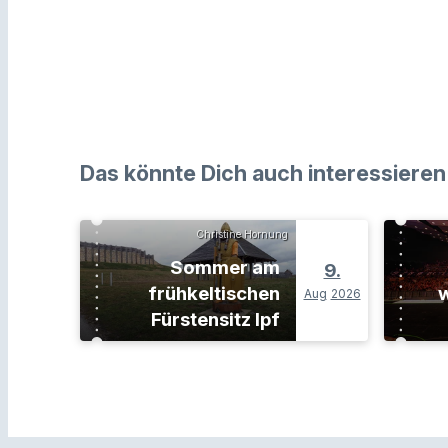
Das könnte Dich auch interessieren
Christine Hornung
Sommer am
9.
frühkeltischen
w
Aug
2026
Fürstensitz Ipf