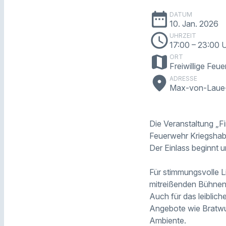
date_range
DATUM
10. Jan. 2026
schedule
UHRZEIT
17:00
– 23:00 
map
ORT
Freiwillige Feu
place
ADRESSE
Max-von-Laue-
Die Veranstaltung „Fi
Feuerwehr Kriegshabe
Der Einlass beginnt 
Für stimmungsvolle L
mitreißenden Bühnen
Auch für das leiblich
Angebote wie Bratwur
Ambiente.