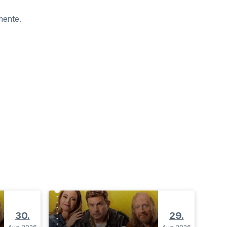
mente.
30.
29.