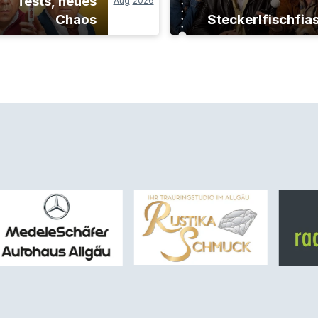
Tests, neues
Aug
2026
Chaos
Steckerlfischfia