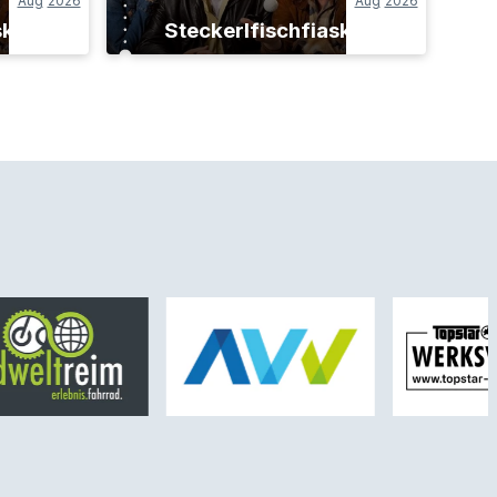
Aug
2026
Aug
2026
sko
Steckerlfischfiasko