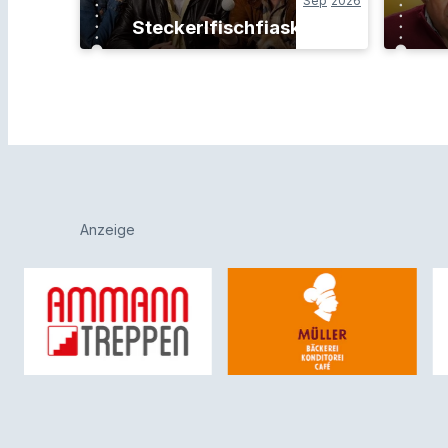
Sep
2026
Steckerlfischfiasko
Anzeige