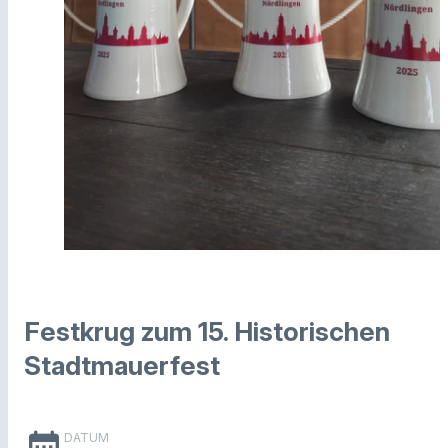
Festkrug zum 15. Historischen
Stadtmauerfest
date_range
DATUM