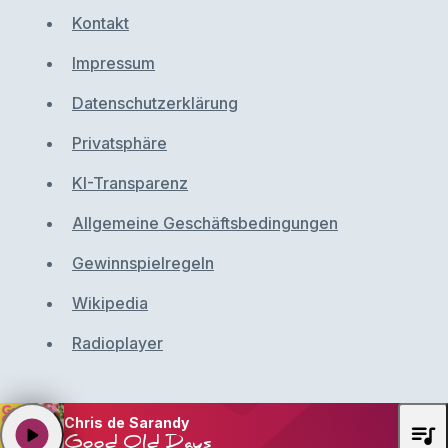
Kontakt
Impressum
Datenschutzerklärung
Privatsphäre
KI-Transparenz
Allgemeine Geschäftsbedingungen
Gewinnspielregeln
Wikipedia
Radioplayer
Chris de Sarandy
queue_music
play_arrow
Good Old Days