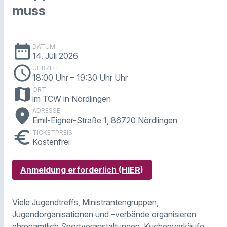
muss
date_range
DATUM
14. Juli 2026
schedule
UHRZEIT
18:00 Uhr
– 19:30 Uhr Uhr
map
ORT
im TCW in Nördlingen
place
ADRESSE
Emil-Eigner-Straße 1, 86720 Nördlingen
euro
TICKETPREIS
Kostenfrei
Anmeldung erforderlich (HIER)
Viele Jugendtreffs, Ministrantengruppen,
Jugendorganisationen und –verbände organisieren
ehrenamtlich Sportveranstaltungen, Kuchenverkäufe,