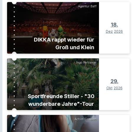
Agentur Baff
18.
Dez
2026
DIKKA rappt wieder für
Groß und Klein
Ingo Pertramer
29.
Okt
2026
Sportfreunde Stiller - "30
wunderbare Jahre"-Tour
Achim Crispien