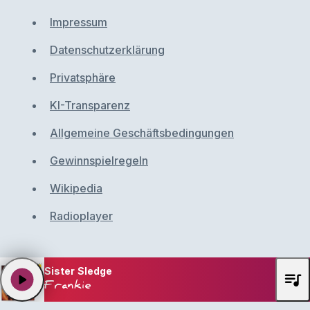
Impressum
Datenschutzerklärung
Privatsphäre
KI-Transparenz
Allgemeine Geschäftsbedingungen
Gewinnspielregeln
Wikipedia
Radioplayer
Sister Sledge
queue_music
play_arrow
Frankie