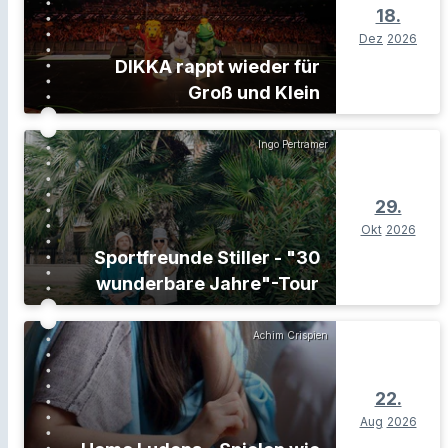
18.
Dez
2026
DIKKA rappt wieder für
Groß und Klein
Ingo Pertramer
29.
Okt
2026
Sportfreunde Stiller - "30
wunderbare Jahre"-Tour
Achim Crispien
22.
Aug
2026