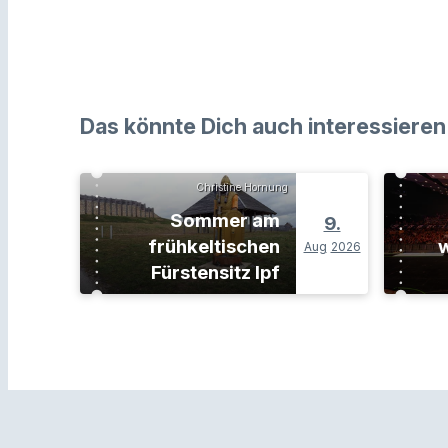
Das könnte Dich auch interessieren
Christine Hornung
Sommer am
9.
frühkeltischen
w
Aug
2026
Fürstensitz Ipf