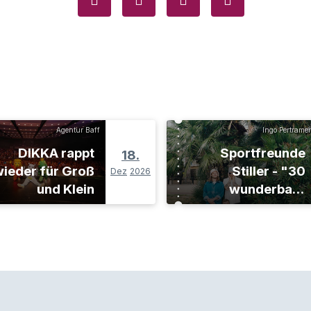
Agentur Baff
Ingo Pertramer
DIKKA rappt
Sportfreunde
18.
ieder für Groß
Stiller - "30
Dez
2026
und Klein
wunderbare
Jahre"-Tour