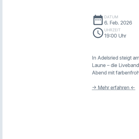
date_range
DATUM
6. Feb. 2026
schedule
UHRZEIT
19:00 Uhr
In Adelsried steigt 
Laune – die Liveban
Abend mit farbenfroh
-> Mehr erfahren <-