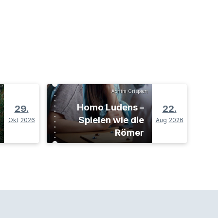
Achim Crispien
Homo Ludens –
29.
22.
Spielen wie die
Okt
2026
Aug
2026
Römer