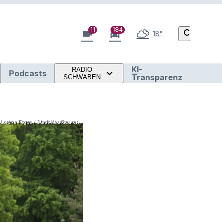
11
184
videocam
directions_car
search
18°
KI-
RADIO
Podcasts
Transparenz
SCHWABEN
Lorena Foges / Stadt Kaufbeuren