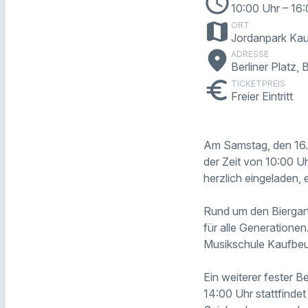
schedule
10:00 Uhr
– 16
map
ORT
Jordanpark Ka
place
ADRESSE
Berliner Platz,
euro
TICKETPREIS
Freier Eintritt
Am Samstag, den 16. M
der Zeit von 10:00 Uh
herzlich eingeladen,
Rund um den Biergar
für alle Generatione
Musikschule Kaufbeu
Ein weiterer fester Be
14:00 Uhr stattfindet