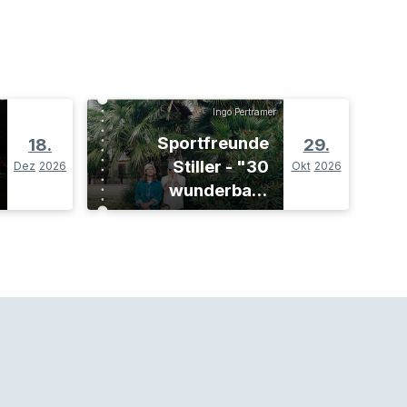
Ingo Pertramer
Sportfreunde
18.
29.
Stiller - "30
Dez
2026
Okt
2026
wunderbare
Jahre"-Tour