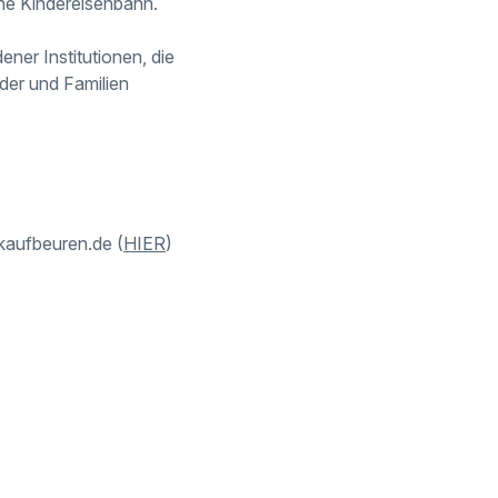
ne Kindereisenbahn.
ner Institutionen, die
der und Familien
@kaufbeuren.de (
HIER
)