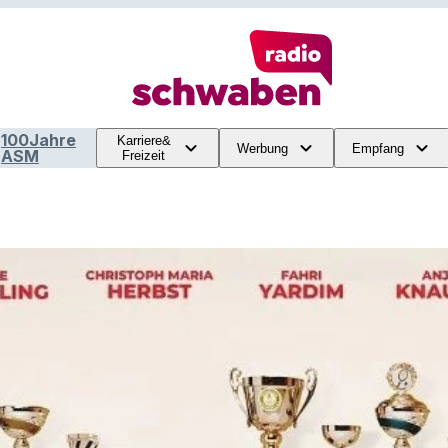
100Jahre
Karriere&
Werbung
Empfang
ASM
Freizeit