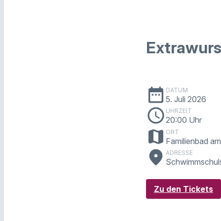
Extrawurs
date_range
DATUM
5. Juli 2026
schedule
UHRZEIT
20:00 Uhr
map
ORT
Familienbad am 
place
ADRESSE
Schwimmschuls
Zu den Tickets