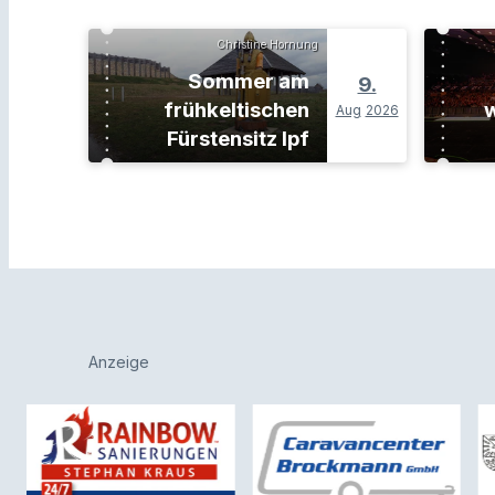
Christine Hornung
Sommer am
9.
frühkeltischen
w
Aug
2026
Fürstensitz Ipf
Anzeige