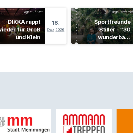
Agentur Baff
Ingo Pertramer
DIKKA rappt
Sportfreunde
18.
ieder für Groß
Stiller - "30
Dez
2026
und Klein
wunderbare
Jahre"-Tour